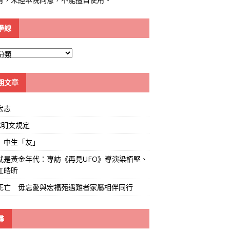
學線
期文章
宏志
K明文規定
」中生「友」
就是黃金年代：專訪《再見UFO》導演梁栢堅、
江皓昕
死亡 毋忘愛與宏福苑遇難者家屬相伴同行
尋