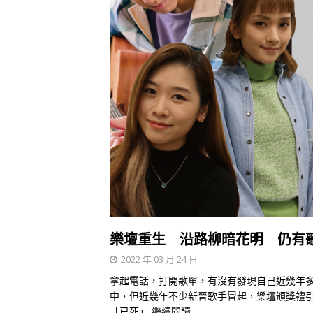
樂壇重生 沿路柳暗花明 仍有
2022 年 03 月 24 日
拿起電話，打開歌單，有沒有發現自己近幾年
中，但近幾年不少新晉歌手冒起，樂壇頒獎禮
「已死」
繼續閱讀