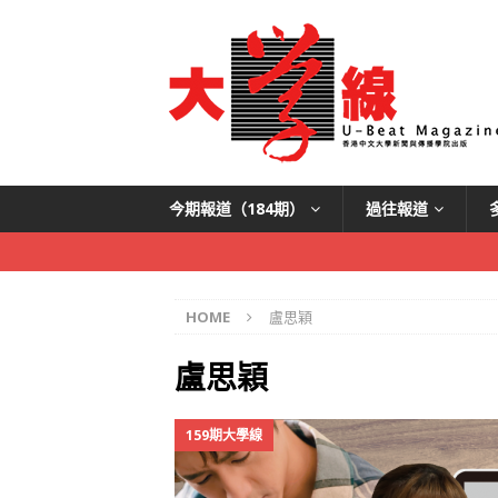
今期報道（184期）
過往報道
HOME
盧思穎
盧思穎
159期大學線