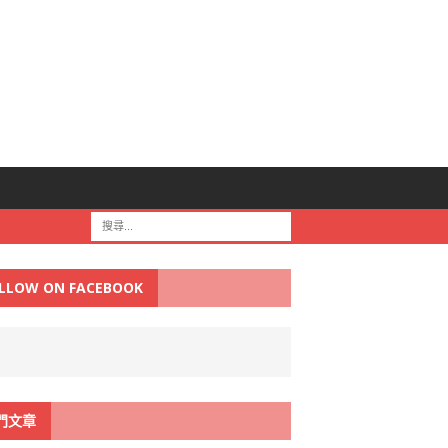
LLOW ON FACEBOOK
門文章