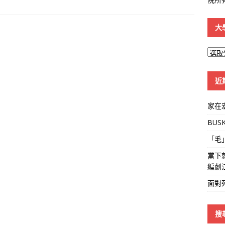
大
大
學
線
近
家在
BUS
「毛
當下
編劇
面對
搜