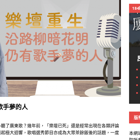
18
歌手夢的人
版
多聽了廣東歌？幾年前，「樂壇已死」還是經常出現在各類評論
引起極大迴響，歌唱選秀節目亦成為大眾茶餘飯後的話題，一度
本網
院所