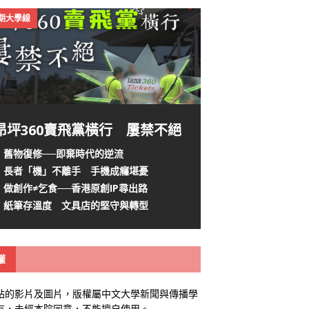
4期大學線
昂坪360賣飛黨橫行 屢禁不絕
舊物復修──即棄時代的逆流
長者「機」不離手 手機成癮堪憂
做創作≠乞食──香港原創IP尋出路
紙筆存溫度 文具店的堅守與轉型
權
站的影片及圖片，版權屬中文大學新聞與傳播學
有，未經本院同意，不能擅自使用。