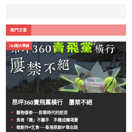
熱門文章
184期大學線
昂坪360賣飛黨橫行 屢禁不絕
舊物復修──即棄時代的逆流
長者「機」不離手 手機成癮堪憂
做創作≠乞食──香港原創IP尋出路