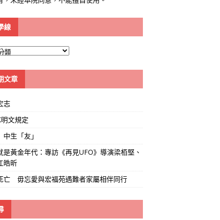
學線
期文章
宏志
K明文規定
」中生「友」
就是黃金年代：專訪《再見UFO》導演梁栢堅、
江皓昕
死亡 毋忘愛與宏福苑遇難者家屬相伴同行
尋