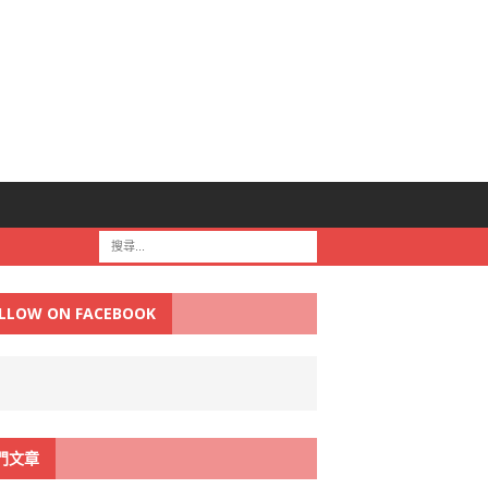
LLOW ON FACEBOOK
門文章