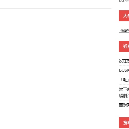
大
大
學
線
近
家在
BUS
「毛
當下
編劇
面對
搜