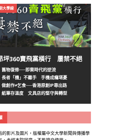
4期大學線
昂坪360賣飛黨橫行 屢禁不絕
舊物復修──即棄時代的逆流
長者「機」不離手 手機成癮堪憂
做創作≠乞食──香港原創IP尋出路
紙筆存溫度 文具店的堅守與轉型
權
站的影片及圖片，版權屬中文大學新聞與傳播學
有，未經本院同意，不能擅自使用。