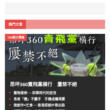
熱門文章
184期大學線
昂坪360賣飛黨橫行 屢禁不絕
舊物復修──即棄時代的逆流
長者「機」不離手 手機成癮堪憂
做創作≠乞食──香港原創IP尋出路