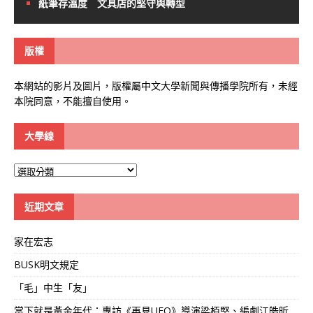
紙筆存溫度 文具店的堅守與轉型
版權
本網站的影片及圖片，版權屬中文大學新聞與傳播學院所有，未經
本院同意，不能擅自使用。
大學線
大
學
線
近期文章
家在宏志
BUSK明文規定
「毛」中生「友」
當下就是黃金年代：專訪《再見UFO》導演梁栢堅、編劇江皓昕