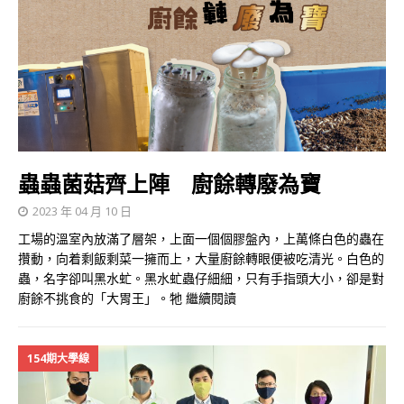
蟲蟲菌菇齊上陣 廚餘轉廢為寶
2023 年 04 月 10 日
工場的溫室內放滿了層架，上面一個個膠盤內，上萬條白色的蟲在
攢動，向着剩飯剩菜一擁而上，大量廚餘轉眼便被吃清光。白色的
蟲，名字卻叫黑水虻。黑水虻蟲仔細細，只有手指頭大小，卻是對
廚餘不挑食的「大胃王」。牠
繼續閱讀
154期大學線