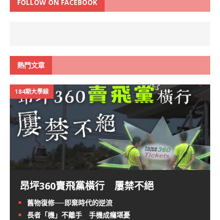
FOLLOW ON FACEBOOK
熱門文章
184期大學線
昂坪360賣飛黨橫行 屢禁不絕
舊物復修──即棄時代的逆流
長者「機」不離手 手機成癮堪憂