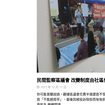
民間監察區議會 改變制度由社區
2017 年 12 月 11 日
你可能曾聽說過，觀塘區議會花費半億建造不受
造「不能避雨亭」，最後因被投訴阻街而匆匆
善民生
繼續閱讀