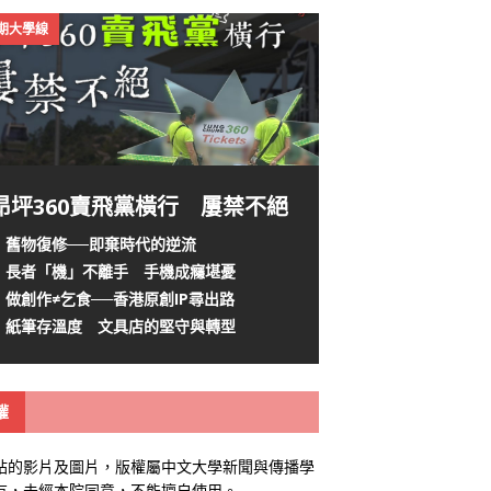
4期大學線
昂坪360賣飛黨橫行 屢禁不絕
舊物復修──即棄時代的逆流
長者「機」不離手 手機成癮堪憂
做創作≠乞食──香港原創IP尋出路
紙筆存溫度 文具店的堅守與轉型
權
站的影片及圖片，版權屬中文大學新聞與傳播學
有，未經本院同意，不能擅自使用。