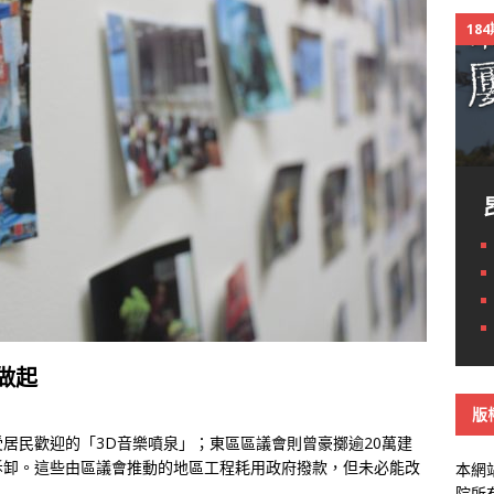
18
做起
版
居民歡迎的「3D音樂噴泉」；東區區議會則曾豪擲逾20萬建
拆卸。這些由區議會推動的地區工程耗用政府撥款，但未必能改
本網
院所