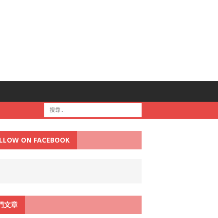
LLOW ON FACEBOOK
門文章