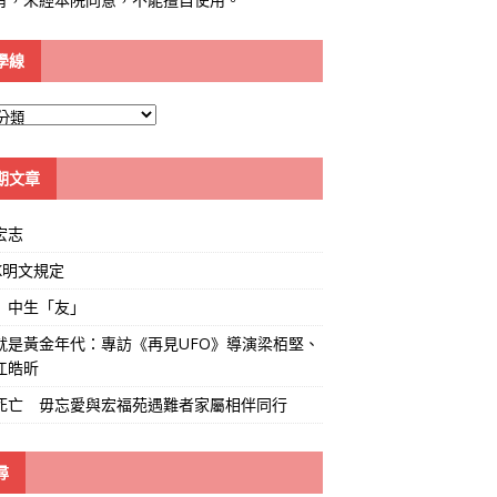
學線
期文章
宏志
K明文規定
」中生「友」
就是黃金年代：專訪《再見UFO》導演梁栢堅、
江皓昕
死亡 毋忘愛與宏福苑遇難者家屬相伴同行
尋