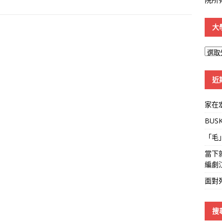
大
大
學
線
近
家在
BUS
「毛
當下
編劇
面對
搜