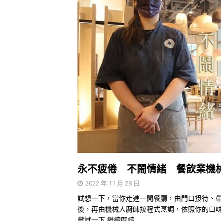
永不疲倦 不鬧情緒 餐飲業機
2022 年 11 月 28 日
試想一下，當你走進一間餐廳，由門口接待、
後，再由機械人廚師按程式烹調，依照你的口
嘗試一下
繼續閱讀