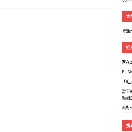
大
大
學
線
近
家在
BUS
「毛
當下
編劇
面對
搜