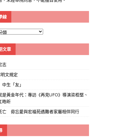
學線
期文章
宏志
K明文規定
」中生「友」
就是黃金年代：專訪《再見UFO》導演梁栢堅、
江皓昕
死亡 毋忘愛與宏福苑遇難者家屬相伴同行
尋