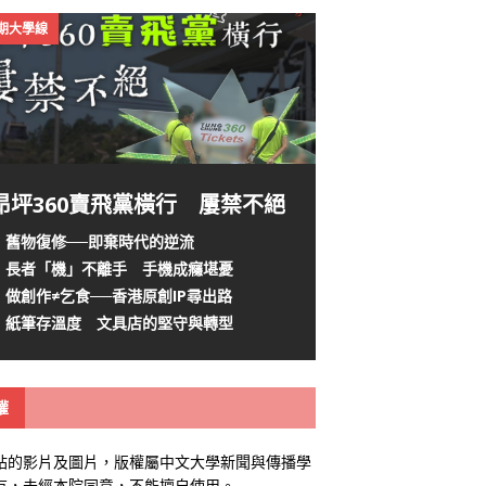
4期大學線
昂坪360賣飛黨橫行 屢禁不絕
舊物復修──即棄時代的逆流
長者「機」不離手 手機成癮堪憂
做創作≠乞食──香港原創IP尋出路
紙筆存溫度 文具店的堅守與轉型
權
站的影片及圖片，版權屬中文大學新聞與傳播學
有，未經本院同意，不能擅自使用。