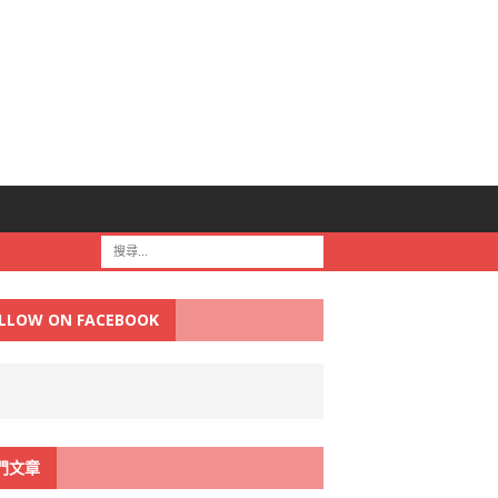
LLOW ON FACEBOOK
門文章