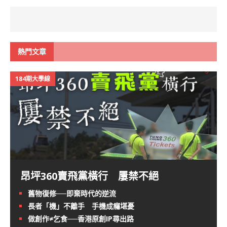
熱門文章
184期大學線
昂坪360賣飛黨橫行 屢禁不絕
舊物復修──即棄時代的逆流
長者「機」不離手 手機成癮堪憂
做創作≠乞食──香港原創IP尋出路