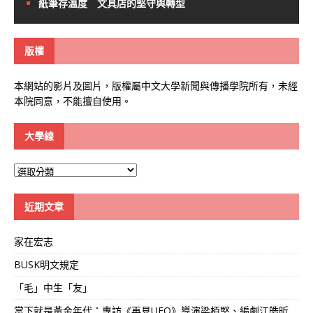
紙筆存溫度 文具店的堅守與轉型
版權
本網站的影片及圖片，版權屬中文大學新聞與傳播學院所有，未經
本院同意，不能擅自使用。
大學線
大
學
線
近期文章
家在宏志
BUSK明文規定
「毛」中生「友」
當下就是黃金年代：專訪《再見UFO》導演梁栢堅、編劇江皓昕