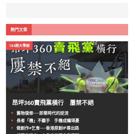
熱門文章
184期大學線
昂坪360賣飛黨橫行 屢禁不絕
舊物復修──即棄時代的逆流
長者「機」不離手 手機成癮堪憂
做創作≠乞食──香港原創IP尋出路