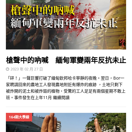
槍聲中的吶喊 緬甸軍變兩年反抗未止
2023 年 02 月 27 日
「砰！」一聲巨響打破了緬甸欽邦哈卡寧靜的夜晚。翌日，Bor一
家聘請回來的農地工人發現農地附近有爆炸的痕跡 ，土地只剩下
被炸開的泥土和被炸毀的植物，受驚的工人足足有兩個星期不敢上
班。事件發生在上年11月
繼續閱讀
164期大學線