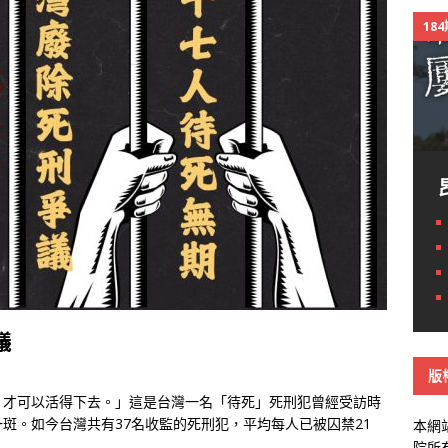
18
議
版
，才可以活得下去。」這是台灣一名「待死」死刑犯曾經受訪時
斑。如今台灣共有37名收監的死刑犯，平均每人已被囚禁21
本網
院所