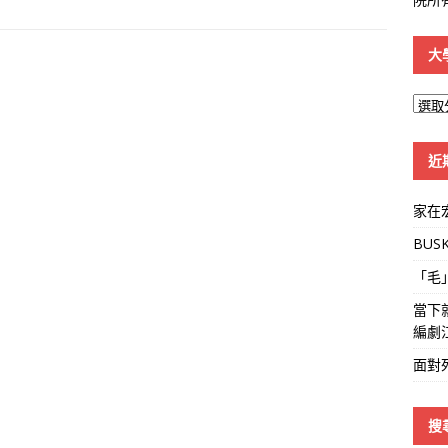
大
大
學
線
近
家在
BUS
「毛
當下
編劇
面對
搜