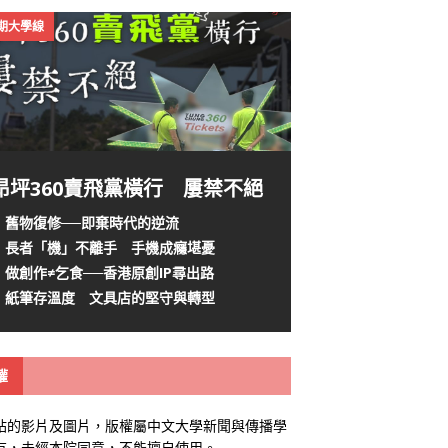
4期大學線
昂坪360賣飛黨橫行 屢禁不絕
舊物復修──即棄時代的逆流
長者「機」不離手 手機成癮堪憂
做創作≠乞食──香港原創IP尋出路
紙筆存溫度 文具店的堅守與轉型
權
站的影片及圖片，版權屬中文大學新聞與傳播學
有，未經本院同意，不能擅自使用。