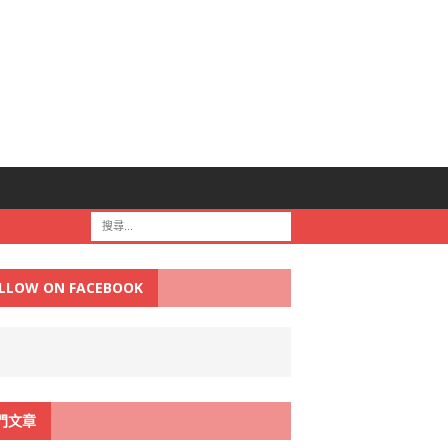
LLOW ON FACEBOOK
門文章