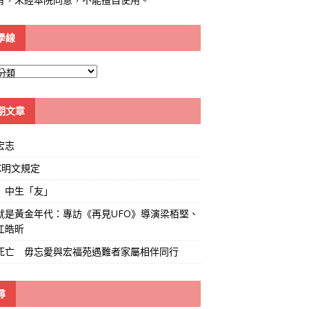
學線
期文章
宏志
K明文規定
」中生「友」
就是黃金年代：專訪《再見UFO》導演梁栢堅、
江皓昕
死亡 毋忘愛與宏福苑遇難者家屬相伴同行
尋