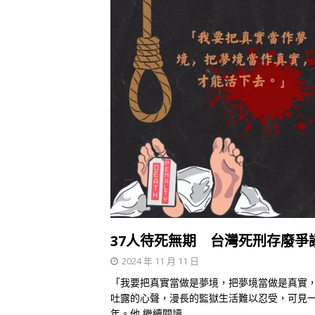
37人待死無期 台灣死刑存廢爭
2024 年 11 月 11 日
「我要把真實當做是夢境，把夢境當做是真實
吐露的心聲，漫長的監獄生活難以忍受，可見一
年。他
繼續閱讀