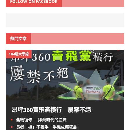
FOLLOW ON FACEBOOK
熱門文章
184期大學線
昂坪360賣飛黨橫行 屢禁不絕
舊物復修──即棄時代的逆流
長者「機」不離手 手機成癮堪憂