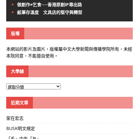
做創作≠乞食──香港原創IP尋出路
紙筆存溫度 文具店的堅守與轉型
版權
本網站的影片及圖片，版權屬中文大學新聞與傳播學院所有，未經
本院同意，不能擅自使用。
大學線
大
學
線
近期文章
家在宏志
BUSK明文規定
「毛」中生「友」