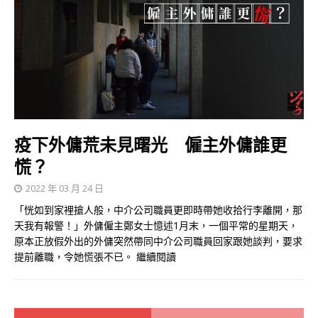
疫下外傭荒未見曙光 僱主外傭誰更
慌？
2022 年 03 月 24 日
「恍如到家裡搶人般，中介公司職員更即時帶她收拾行李離開，那
天我有報警！」外傭僱主鄭女士憶述1月末，一個平常的星期天，
原本正放假外出的外傭突然帶同中介公司職員回家跟她談判，要求
提前離職，令她慌張不已。
繼續閱讀