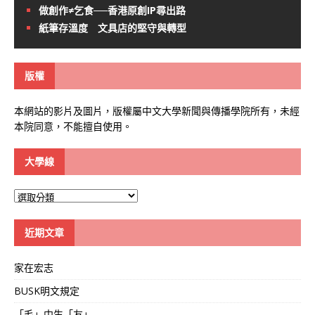
做創作≠乞食──香港原創IP尋出路
紙筆存溫度 文具店的堅守與轉型
版權
本網站的影片及圖片，版權屬中文大學新聞與傳播學院所有，未經
本院同意，不能擅自使用。
大學線
大
學
線
近期文章
家在宏志
BUSK明文規定
「毛」中生「友」