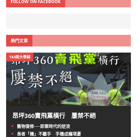
FOLLOW ON FACEBOOK
熱門文章
184期大學線
昂坪360賣飛黨橫行 屢禁不絕
舊物復修──即棄時代的逆流
長者「機」不離手 手機成癮堪憂