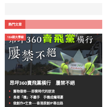
熱門文章
184期大學線
昂坪360賣飛黨橫行 屢禁不絕
舊物復修──即棄時代的逆流
長者「機」不離手 手機成癮堪憂
做創作≠乞食──香港原創IP尋出路