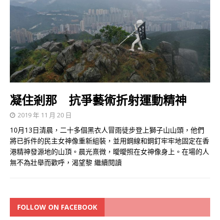
凝住剎那 抗爭藝術折射運動精神
2019 年 11 月 20 日
10月13日清晨，二十多個黑衣人冒雨徒步登上獅子山山頭，他們
將已拆件的民主女神像重新組裝，並用鋼線和鋼釘牢牢地固定在香
港精神發源地的山頂。晨光熹微，曖曖照在女神像身上。在場的人
無不為壯舉而歡呼，渴望黎
繼續閱讀
FOLLOW ON FACEBOOK