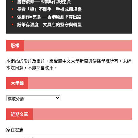
舊物復修──即棄時代的逆流
長者「機」不離手 手機成癮堪憂
做創作≠乞食──香港原創IP尋出路
紙筆存溫度 文具店的堅守與轉型
版權
本網站的影片及圖片，版權屬中文大學新聞與傳播學院所有，未經
本院同意，不能擅自使用。
大學線
大
學
線
近期文章
家在宏志