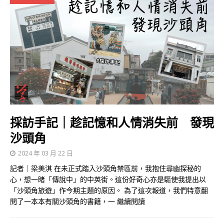
採訪手記｜趁記憶和人情消失前 發現
沙頭角
2024 年 03 月 22 日
記者｜梁美淇 在未正式踏入沙頭角禁區前，我抱住尋幽探秘的
心，想一睹「傳說中」的中英街。這份好奇心亦是驅使我提出以
「沙頭角旅遊」作今期主題的原因。 為了這次報道，我們特意翻
閱了一本本有關沙頭角的書籍，一
繼續閱讀