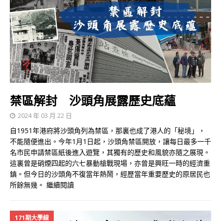
禁區解封 沙頭角展露歷史底蘊
2024 年 03 月 22 日
自1951年港府將沙頭角列為禁區，那裏也成了港人的「秘境」，
不能隨便進出。今年1月1日起，沙頭角禁區開放，讓每日最多一千
名市民申請禁區紙後進入遊覽，其獨有的歷史和風貌亦隨之展現。
這裏曾是硝煙四起的六七暴動槍戰現場，亦曾是興旺一時的經濟重
鎮。但今日的沙頭角不復當年熱鬧，經歷當年重要歷史的原居民也
所餘無幾。
繼續閱讀
171期大學線