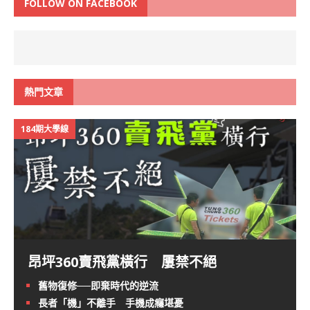
FOLLOW ON FACEBOOK
熱門文章
184期大學線
昂坪360賣飛黨橫行 屢禁不絕
舊物復修──即棄時代的逆流
長者「機」不離手 手機成癮堪憂