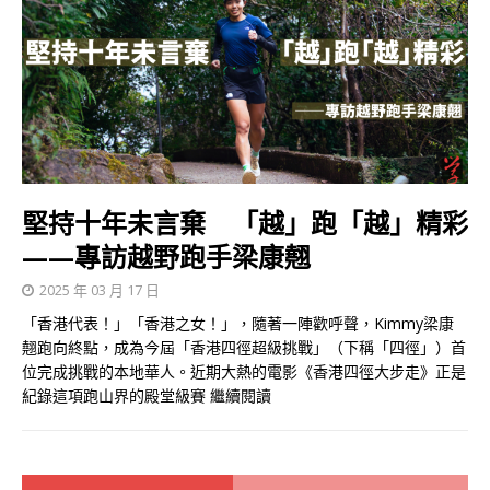
堅持十年未言棄 「越」跑「越」精彩
——專訪越野跑手梁康翹
2025 年 03 月 17 日
「香港代表！」「香港之女！」，隨著一陣歡呼聲，Kimmy梁康
翹跑向終點，成為今屆「香港四徑超級挑戰」（下稱「四徑」）首
位完成挑戰的本地華人。近期大熱的電影《香港四徑大步走》正是
紀錄這項跑山界的殿堂級賽
繼續閱讀