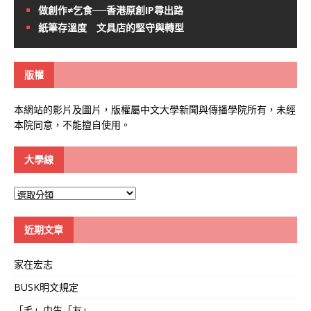
做創作≠乞食──香港原創IP尋出路
紙筆存溫度 文具店的堅守與轉型
版權
本網站的影片及圖片，版權屬中文大學新聞與傳播學院所有，未經
本院同意，不能擅自使用。
大學線
大
學
線
近期文章
家在宏志
BUSK明文規定
「毛」中生「友」