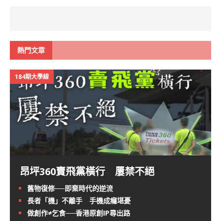
熱門文章
184期大學線
昂坪360賣飛黨橫行 屢禁不絕
舊物復修──即棄時代的逆流
長者「機」不離手 手機成癮堪憂
做創作≠乞食──香港原創IP尋出路