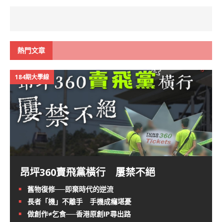
熱門文章
184期大學線
昂坪360賣飛黨橫行 屢禁不絕
舊物復修──即棄時代的逆流
長者「機」不離手 手機成癮堪憂
做創作≠乞食──香港原創IP尋出路