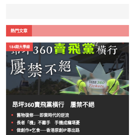
熱門文章
184期大學線
昂坪360賣飛黨橫行 屢禁不絕
舊物復修──即棄時代的逆流
長者「機」不離手 手機成癮堪憂
做創作≠乞食──香港原創IP尋出路