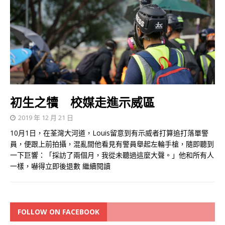
初生之犢 校媒走進示威區
2019 年 12 月 21 日
10月1日，在荃灣大河道，Louis留意到有示威者打算追打落單警
員，便跟上前拍攝，混亂間他看見有警員舉起左輪手槍，隨即聽到
一下巨響：「採訪了兩個月，我從未聽過這麼大聲。」他和所有人
一樣，嚇得立即後退數
繼續閱讀
FOLLOW ON FACEBOOK