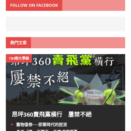
FOLLOW ON FACEBOOK
熱門文章
184期大學線
昂坪360賣飛黨橫行 屢禁不絕
舊物復修──即棄時代的逆流