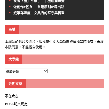
長者「機」不離手 手機成癮堪憂
做創作≠乞食──香港原創IP尋出路
紙筆存溫度 文具店的堅守與轉型
版權
本網站的影片及圖片，版權屬中文大學新聞與傳播學院所有，未經
本院同意，不能擅自使用。
大學線
大
學
線
近期文章
家在宏志
BUSK明文規定