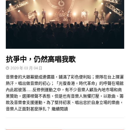
抗爭中，仍然高唱我歌
2020 年 03 月 04 日
音樂會的大銀幕變成連儂牆，鋪滿了彩色便利貼；樂隊在台上揮灑
熱汗，唱出做音樂的初心；「光復香港，時代革命」的呼聲在場館
內此起彼落……反修例運動之中，有不少音樂人顧及內地市場和商
業贊助，選擇噤聲不表態，但是也有音樂人無懼打壓，以歌曲、籌
款及音樂會支援運動。為了堅持初衷、唱出忠於自身立場的樂曲，
音樂人正面對甚麼掙扎？
繼續閱讀