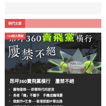
熱門文章
184期大學線
昂坪360賣飛黨橫行 屢禁不絕
舊物復修──即棄時代的逆流
長者「機」不離手 手機成癮堪憂
做創作≠乞食──香港原創IP尋出路