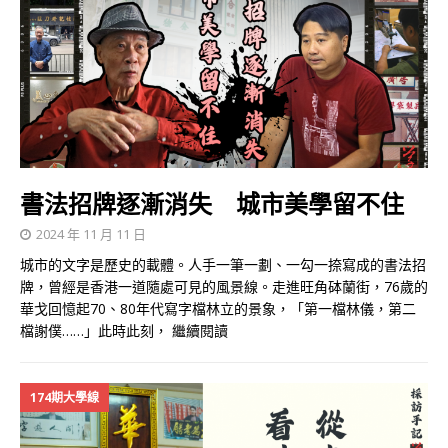
書法招牌逐漸消失 城市美學留不住
2024 年 11 月 11 日
城市的文字是歷史的載體。人手一筆一劃、一勾一捺寫成的書法招
牌，曾經是香港一道隨處可見的風景線。走進旺角砵蘭街，76歲的
華戈回憶起70、80年代寫字檔林立的景象，「第一檔林儀，第二
檔謝僕……」此時此刻，
繼續閱讀
174期大學線