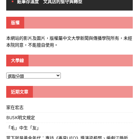
紙筆存溫度 文具店的堅守與轉型
版權
本網站的影片及圖片，版權屬中文大學新聞與傳播學院所有，未經
本院同意，不能擅自使用。
大學線
大
學
線
近期文章
家在宏志
BUSK明文規定
「毛」中生「友」
當下就是黃金年代：專訪《再見UFO》導演梁栢堅、編劇江皓昕