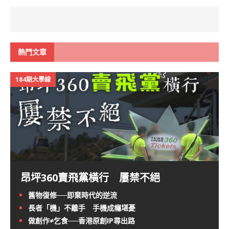
熱門文章
184期大學線
昂坪360賣飛黨橫行 屢禁不絕
舊物復修──即棄時代的逆流
長者「機」不離手 手機成癮堪憂
做創作≠乞食──香港原創IP尋出路