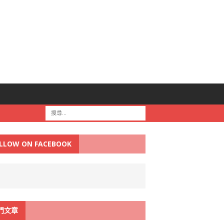
LLOW ON FACEBOOK
門文章