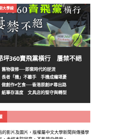
4期大學線
昂坪360賣飛黨橫行 屢禁不絕
舊物復修──即棄時代的逆流
長者「機」不離手 手機成癮堪憂
做創作≠乞食──香港原創IP尋出路
紙筆存溫度 文具店的堅守與轉型
權
站的影片及圖片，版權屬中文大學新聞與傳播學
有，未經本院同意，不能擅自使用。