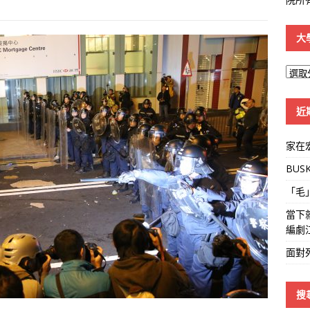
大
大
學
線
近
家在
BUS
「毛
當下
編劇
面對
搜