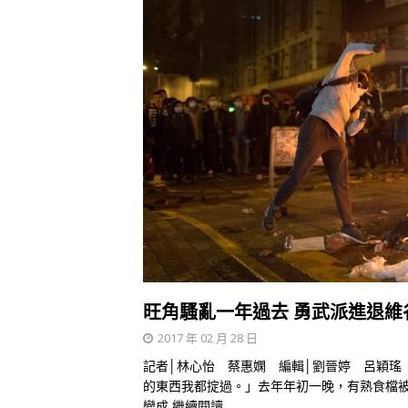
旺角騷亂一年過去 勇武派進退維
2017 年 02 月 28 日
記者│林心怡 蔡惠嫻 編輯│劉晉婷 呂穎瑤
的東西我都掟過。」去年年初一晚，有熟食檔
變成
繼續閱讀