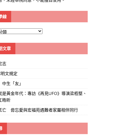
學線
期文章
宏志
K明文規定
」中生「友」
就是黃金年代：專訪《再見UFO》導演梁栢堅、
江皓昕
死亡 毋忘愛與宏福苑遇難者家屬相伴同行
尋