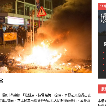
18
谷
版
 攝影│蔡惠嫻 「推鐵馬、掟雪糕筒、掟磚，拿得起又掟得出去
被阻止擺賣，本土民主前線借勢發起梁天琦的競選遊行，最終演
本網
院所