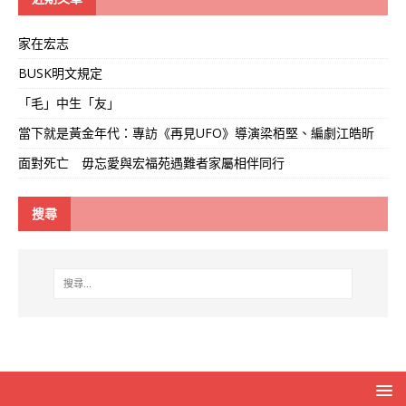
家在宏志
BUSK明文規定
「毛」中生「友」
當下就是黃金年代：專訪《再見UFO》導演梁栢堅、編劇江皓昕
面對死亡 毋忘愛與宏福苑遇難者家屬相伴同行
搜尋