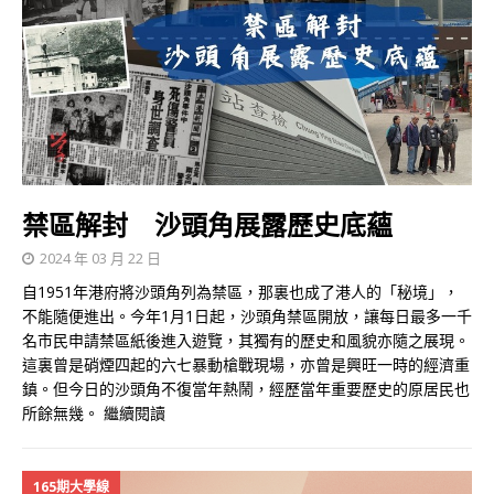
禁區解封 沙頭角展露歷史底蘊
2024 年 03 月 22 日
自1951年港府將沙頭角列為禁區，那裏也成了港人的「秘境」，
不能隨便進出。今年1月1日起，沙頭角禁區開放，讓每日最多一千
名市民申請禁區紙後進入遊覽，其獨有的歷史和風貌亦隨之展現。
這裏曾是硝煙四起的六七暴動槍戰現場，亦曾是興旺一時的經濟重
鎮。但今日的沙頭角不復當年熱鬧，經歷當年重要歷史的原居民也
所餘無幾。
繼續閱讀
165期大學線