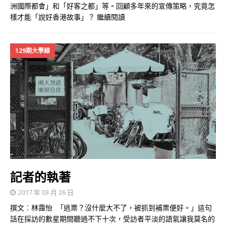
洲國際都會」和「好客之都」等。回顧多年來的宣傳策略，究竟怎
樣才能「說好香港故事」？
繼續閱讀
129期大學線
記者的執著
2017 年 03 月 26 日
撰文︰林靄怡 「逃票？沒什麼大不了，被抓到補票便好。」這句
話在採訪的數星期間聽過不下十次，受訪者平淡的語氣讓我莫名的