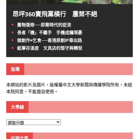
昂坪360賣飛黨橫行 屢禁不絕
舊物復修──即棄時代的逆流
長者「機」不離手 手機成癮堪憂
做創作≠乞食──香港原創IP尋出路
紙筆存溫度 文具店的堅守與轉型
版權
本網站的影片及圖片，版權屬中文大學新聞與傳播學院所有，未經
本院同意，不能擅自使用。
大學線
大
學
線
近期文章