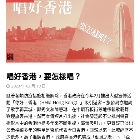
唱好香港，要怎樣唱？
2023 年 03 月 18 日
隨著各類防疫措施相繼解除，香港政府在今年2月推出大型宣傳活
動「你好，香港（Hello Hong Kong）」吸引遊客。旅發局亦邀請
了歌手郭富城、鄭秀文和陳慧琳，在中環石板街等地標載歌載舞，
歡迎旅客來港。然而宣傳短片推出後，社會卻泛起不少批判聲音，
指影片中的香港地標多年來不斷重複，毫無吸引力，更質疑已淡出
公衆視線多年的明星是否能代表今日香港。回歸以來，此城經歷不
少低潮，為了推廣香港， 政府將香港包裝成「動感之都」、「亞