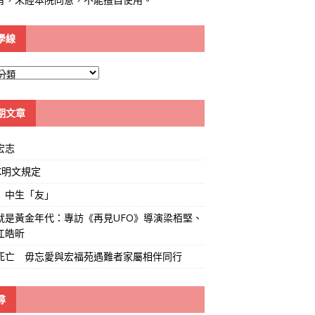
學線
期文章
宏志
K明文規定
」中生「友」
就是黃金年代：專訪《再見UFO》導演梁栢堅、
江皓昕
死亡 毋忘愛與宏福苑遇難者家屬相伴同行
尋