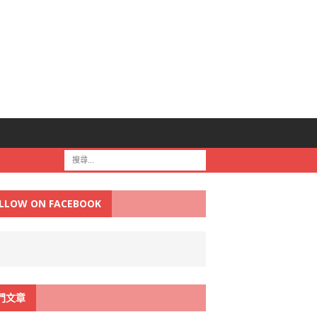
LLOW ON FACEBOOK
門文章