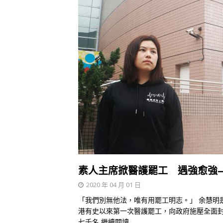
素人主席掀醫護罷工 遇強愈強
2020 年 04 月 01 日
「我們別無他法，唯有用罷工明志。」 余慧明
港有史以來第一次醫護罷工，向政府施壓全面
七千名
繼續閱讀