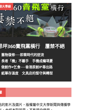
4期大學線
昂坪360賣飛黨橫行 屢禁不絕
舊物復修──即棄時代的逆流
長者「機」不離手 手機成癮堪憂
做創作≠乞食──香港原創IP尋出路
紙筆存溫度 文具店的堅守與轉型
權
站的影片及圖片，版權屬中文大學新聞與傳播學
有，未經本院同意，不能擅自使用。