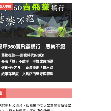
4期大學線
昂坪360賣飛黨橫行 屢禁不絕
舊物復修──即棄時代的逆流
長者「機」不離手 手機成癮堪憂
做創作≠乞食──香港原創IP尋出路
紙筆存溫度 文具店的堅守與轉型
權
站的影片及圖片，版權屬中文大學新聞與傳播學
有，未經本院同意，不能擅自使用。