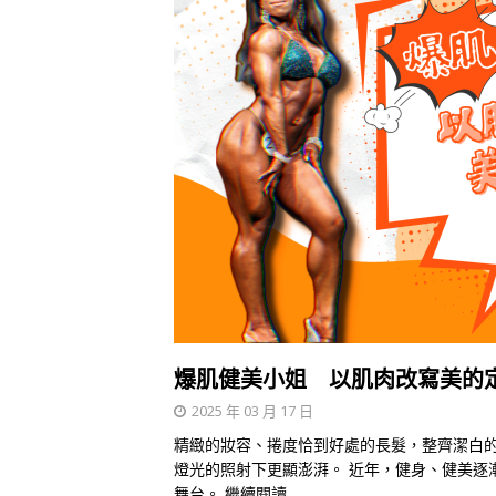
爆肌健美小姐 以肌肉改寫美的
2025 年 03 月 17 日
精緻的妝容、捲度恰到好處的長髮，整齊潔白
燈光的照射下更顯澎湃。 近年，健身、健美逐
舞台。
繼續閱讀