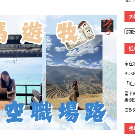
大
大
學
線
近
家在
BUS
「毛
當下
編劇
面對
搜