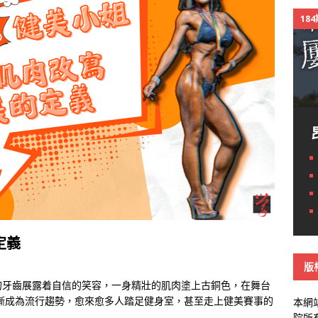
18
定義
版
的牙齒展露着自信的笑容，一身精壯的肌肉塗上古銅色，在舞台
漸成為流行趨勢，愈來愈多人踏足健身室，甚至走上健美賽事的
本網
院所