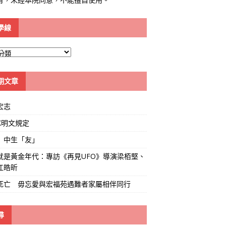
學線
期文章
宏志
K明文規定
」中生「友」
就是黃金年代：專訪《再見UFO》導演梁栢堅、
江皓昕
死亡 毋忘愛與宏福苑遇難者家屬相伴同行
尋