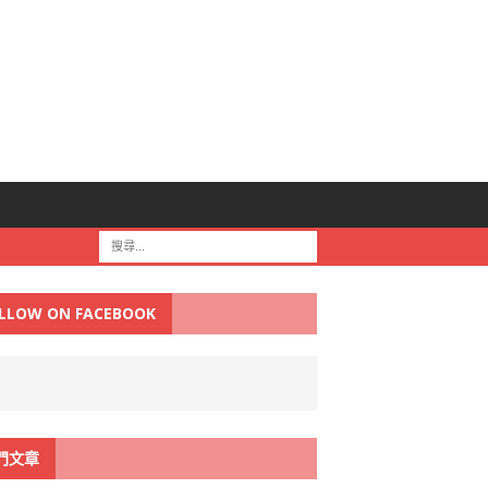
LLOW ON FACEBOOK
門文章