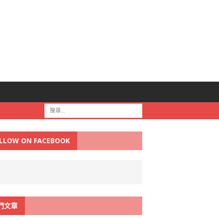
LLOW ON FACEBOOK
門文章