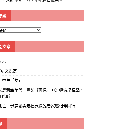
學線
期文章
宏志
K明文規定
」中生「友」
就是黃金年代：專訪《再見UFO》導演梁栢堅、
江皓昕
死亡 毋忘愛與宏福苑遇難者家屬相伴同行
尋