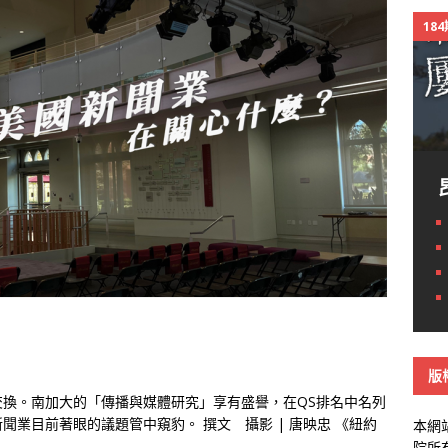
18
版
換。南加大的「傳播與媒體研究」享有盛譽，在QS排名中名列
業目前著眼的議題管中窺豹。 撰文 攝影 | 唐映忠 《紐約
本網
院所