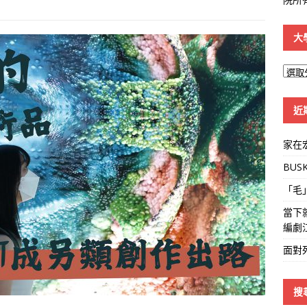
大
大
學
線
近
家在
BUS
「毛
當下
編劇
面對
搜