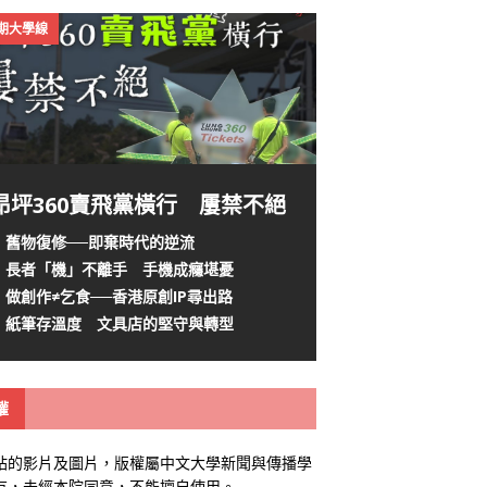
4期大學線
昂坪360賣飛黨橫行 屢禁不絕
舊物復修──即棄時代的逆流
長者「機」不離手 手機成癮堪憂
做創作≠乞食──香港原創IP尋出路
紙筆存溫度 文具店的堅守與轉型
權
站的影片及圖片，版權屬中文大學新聞與傳播學
有，未經本院同意，不能擅自使用。