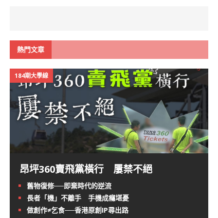
熱門文章
184期大學線
昂坪360賣飛黨橫行 屢禁不絕
舊物復修──即棄時代的逆流
長者「機」不離手 手機成癮堪憂
做創作≠乞食──香港原創IP尋出路