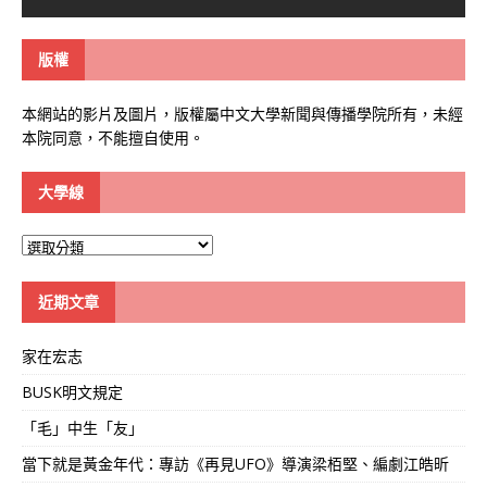
版權
本網站的影片及圖片，版權屬中文大學新聞與傳播學院所有，未經
本院同意，不能擅自使用。
大學線
大
學
線
近期文章
家在宏志
BUSK明文規定
「毛」中生「友」
當下就是黃金年代：專訪《再見UFO》導演梁栢堅、編劇江皓昕