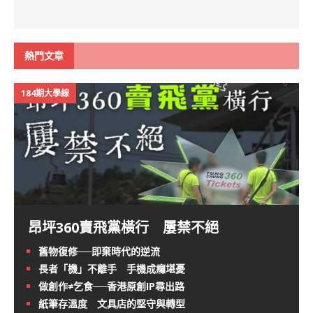
熱門文章
184期大學線
昂坪360賣飛黨橫行 屢禁不絕
舊物復修──即棄時代的逆流
長者「機」不離手 手機成癮堪憂
做創作≠乞食──香港原創IP尋出路
紙筆存溫度 文具店的堅守與轉型