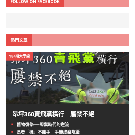
FOLLOW ON FACEBOOK
熱門文章
184期大學線
昂坪360賣飛黨橫行 屢禁不絕
舊物復修──即棄時代的逆流
長者「機」不離手 手機成癮堪憂