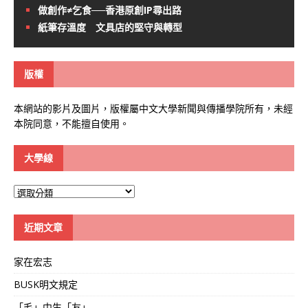
做創作≠乞食──香港原創IP尋出路
紙筆存溫度 文具店的堅守與轉型
版權
本網站的影片及圖片，版權屬中文大學新聞與傳播學院所有，未經
本院同意，不能擅自使用。
大學線
大
學
線
近期文章
家在宏志
BUSK明文規定
「毛」中生「友」