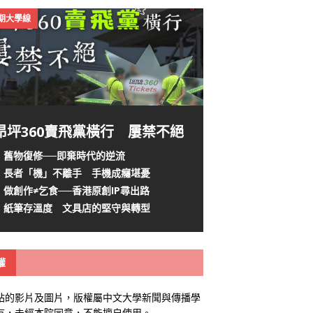
4期大學線
昂坪360賣飛黨橫行 屢禁不絕
舊物復修──即棄時代的逆流
長者「機」不離手 手機成癮堪憂
做創作≠乞食──香港原創IP尋出路
紙筆存溫度 文具店的堅守與轉型
權
站的影片及圖片，版權屬中文大學新聞與傳播學
有，未經本院同意，不能擅自使用。