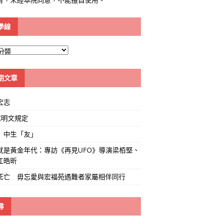
學線
期文章
宏志
K明文規定
」中生「友」
就是黃金年代：專訪《再見UFO》導演梁栢堅、
江皓昕
死亡 毋忘愛與宏福苑遇難者家屬相伴同行
尋