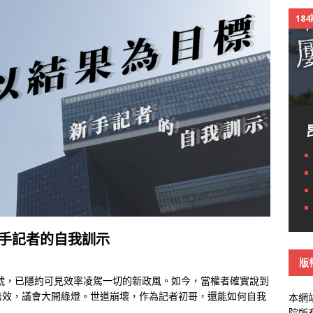
18
新手記者的自我訓示
版
號，已隱約可見效率凌駕一切的新政風。如今，當權者確實說到
無效，議會大開綠燈。世道崩壞，作為記者初哥，還能如何自我
本網
院所