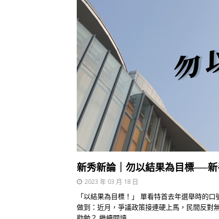
新秀新論｜勿以結果為目標──
2023 年 03 月 18 日
「以結果為目標！」 單看特首去年選舉時的口
做到：近月，爭議政策接連硬上馬，民間反對
勸勉？
繼續閱讀