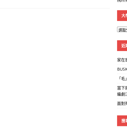
大
大
學
線
近
家在
BUS
「毛
當下
編劇
面對
搜