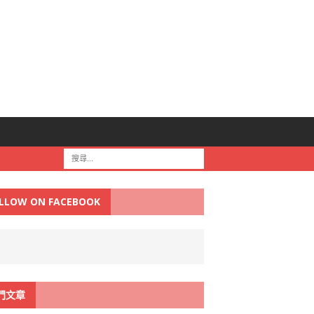
LLOW ON FACEBOOK
門文章