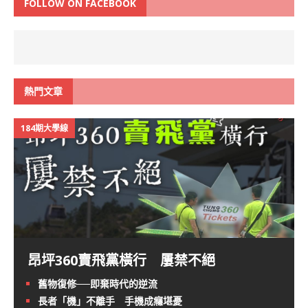
FOLLOW ON FACEBOOK
熱門文章
184期大學線
昂坪360賣飛黨橫行 屢禁不絕
舊物復修──即棄時代的逆流
長者「機」不離手 手機成癮堪憂