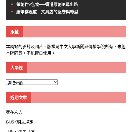
做創作≠乞食──香港原創IP尋出路
紙筆存溫度 文具店的堅守與轉型
版權
本網站的影片及圖片，版權屬中文大學新聞與傳播學院所有，未經
本院同意，不能擅自使用。
大學線
大
學
線
近期文章
家在宏志
BUSK明文規定
「毛」中生「友」