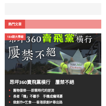
熱門文章
184期大學線
昂坪360賣飛黨橫行 屢禁不絕
舊物復修──即棄時代的逆流
長者「機」不離手 手機成癮堪憂
做創作≠乞食──香港原創IP尋出路