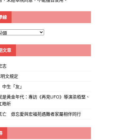
學線
期文章
宏志
K明文規定
」中生「友」
就是黃金年代：專訪《再見UFO》導演梁栢堅、
江皓昕
死亡 毋忘愛與宏福苑遇難者家屬相伴同行
尋