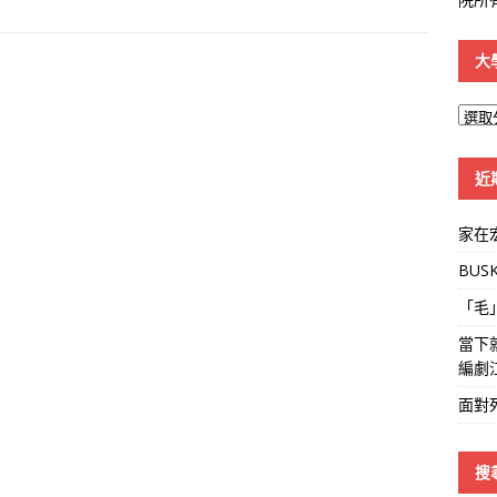
大
大
學
線
近
家在
BUS
「毛
當下
編劇
面對
搜