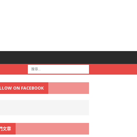
LLOW ON FACEBOOK
門文章