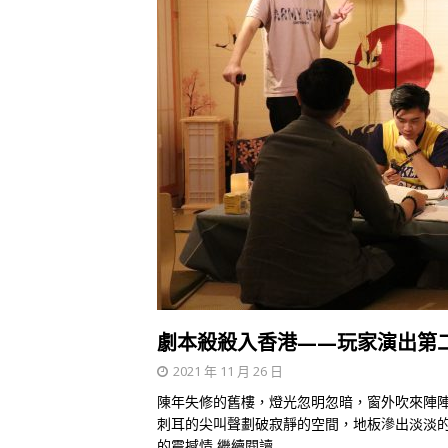
劇本殺殺入香港——玩家演出第
2021 年 11 月 26 日
陳年失修的舊樓，燈光忽明忽暗，窗外吹來陣
刺耳的尖叫聲劃破寂靜的空間，地板滲出淡淡
的震撼情
繼續閱讀