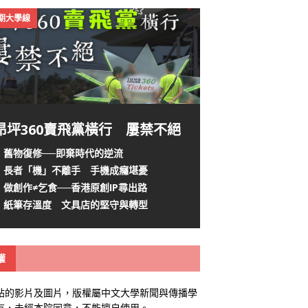
4期大學線
昂坪360賣飛黨橫行 屢禁不絕
舊物復修──即棄時代的逆流
長者「機」不離手 手機成癮堪憂
做創作≠乞食──香港原創IP尋出路
紙筆存溫度 文具店的堅守與轉型
權
站的影片及圖片，版權屬中文大學新聞與傳播學
有，未經本院同意，不能擅自使用。