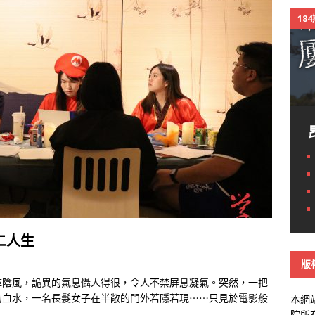
18
二人生
版
陣陰風，詭異的氣息懾人得很，令人不禁屏息凝氣。突然，一把
的血水，一名長髮女子在半敞的門外若隱若現⋯⋯只見於電影般
本網
院所