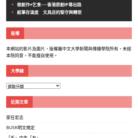
做創作≠乞食──香港原創IP尋出路
紙筆存溫度 文具店的堅守與轉型
版權
本網站的影片及圖片，版權屬中文大學新聞與傳播學院所有，未經
本院同意，不能擅自使用。
大學線
大
學
線
近期文章
家在宏志
BUSK明文規定
「毛」中生「友」