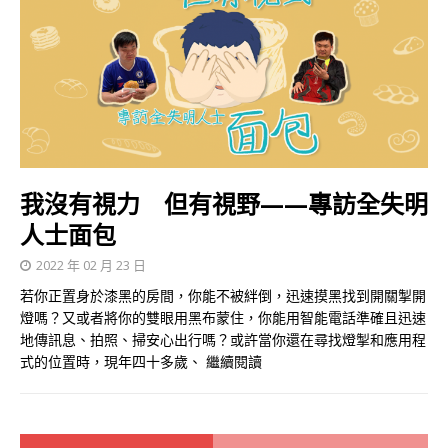
我沒有視力 但有視野——專訪全失明
人士面包
2022 年 02 月 23 日
若你正置身於漆黑的房間，你能不被絆倒，迅速摸黑找到開關掣開
燈嗎？又或者將你的雙眼用黑布蒙住，你能用智能電話準確且迅速
地傳訊息、拍照、掃安心出行嗎？或許當你還在尋找燈掣和應用程
式的位置時，現年四十多歲、
繼續閱讀