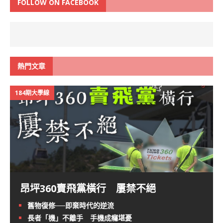
FOLLOW ON FACEBOOK
熱門文章
184期大學線
昂坪360賣飛黨橫行 屢禁不絕
舊物復修──即棄時代的逆流
長者「機」不離手 手機成癮堪憂