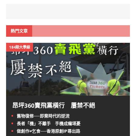
熱門文章
184期大學線
昂坪360賣飛黨橫行 屢禁不絕
舊物復修──即棄時代的逆流
長者「機」不離手 手機成癮堪憂
做創作≠乞食──香港原創IP尋出路