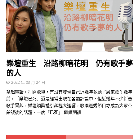
樂壇重生 沿路柳暗花明 仍有歌手夢
的人
2022 年 03 月 24 日
拿起電話，打開歌單，有沒有發現自己近幾年多聽了廣東歌？幾年
前，「樂壇已死」還是經常出現在各類評論中，但近幾年不少新晉
歌手冒起，樂壇頒獎禮引起極大迴響，歌唱選秀節目亦成為大眾茶
餘飯後的話題，一度「已死」
繼續閱讀