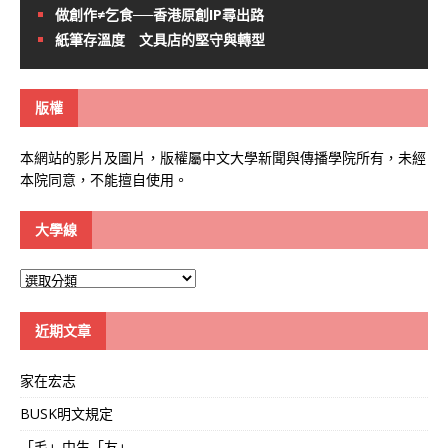
做創作≠乞食──香港原創IP尋出路
紙筆存溫度 文具店的堅守與轉型
版權
本網站的影片及圖片，版權屬中文大學新聞與傳播學院所有，未經
本院同意，不能擅自使用。
大學線
大
學
線
近期文章
家在宏志
BUSK明文規定
「毛」中生「友」