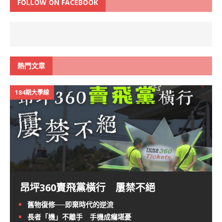
FOLLOW ON FACEBOOK
熱門文章
184期大學線
昂坪360賣飛黨橫行 屢禁不絕
舊物復修──即棄時代的逆流
長者「機」不離手 手機成癮堪憂