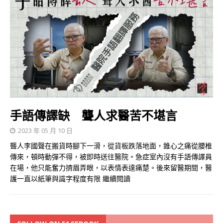
手語傳譯缺 聾人求醫苦不堪言
2023 年 05 月 10 日
聾人李國聲在搬貨時腳下一滑，從貨板跌落地面，錐心之痛從腰椎
傳來，頓時動彈不得，被即時送往醫院。急症室內沒有手語傳譯員
在場，他只能奮力擠眉弄眼，以表情表達痛楚。後來留醫期間，醫
護一直以紙筆與識字程度有限
繼續閱讀