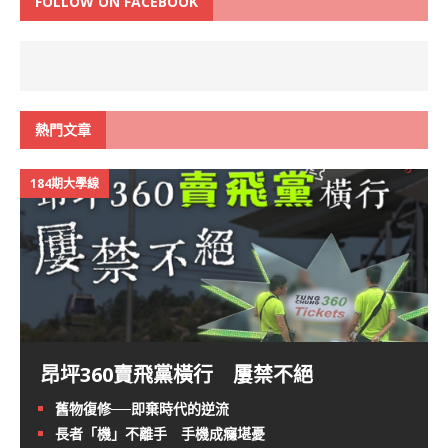
FOLLOW ON FACEBOOK
熱門文章
184期大學線
昂坪360賣飛黨橫行 屢禁不絕
舊物復修──即棄時代的逆流
長者「機」不離手 手機成癮堪憂