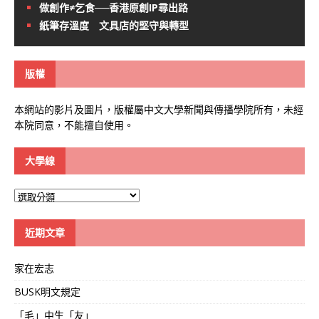
做創作≠乞食──香港原創IP尋出路
紙筆存溫度 文具店的堅守與轉型
版權
本網站的影片及圖片，版權屬中文大學新聞與傳播學院所有，未經
本院同意，不能擅自使用。
大學線
大
學
線
近期文章
家在宏志
BUSK明文規定
「毛」中生「友」