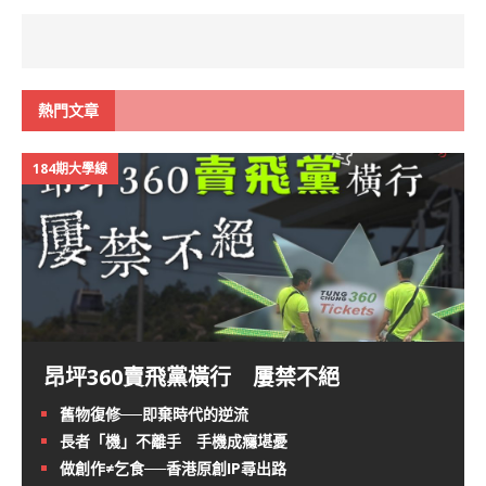
熱門文章
184期大學線
昂坪360賣飛黨橫行 屢禁不絕
舊物復修──即棄時代的逆流
長者「機」不離手 手機成癮堪憂
做創作≠乞食──香港原創IP尋出路