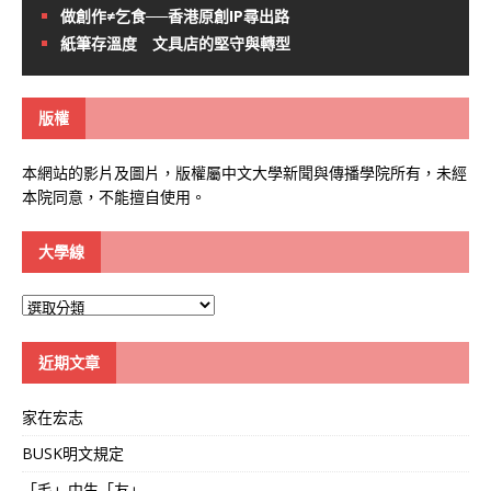
做創作≠乞食──香港原創IP尋出路
紙筆存溫度 文具店的堅守與轉型
版權
本網站的影片及圖片，版權屬中文大學新聞與傳播學院所有，未經
本院同意，不能擅自使用。
大學線
大
學
線
近期文章
家在宏志
BUSK明文規定
「毛」中生「友」