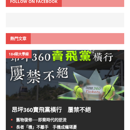
FOLLOW ON FACEBOOK
熱門文章
184期大學線
昂坪360賣飛黨橫行 屢禁不絕
舊物復修──即棄時代的逆流
長者「機」不離手 手機成癮堪憂