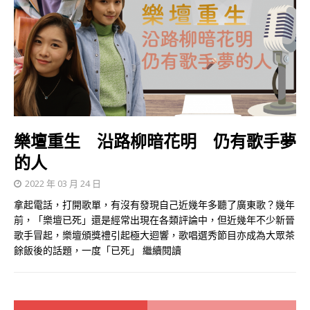
樂壇重生 沿路柳暗花明 仍有歌手夢
的人
2022 年 03 月 24 日
拿起電話，打開歌單，有沒有發現自己近幾年多聽了廣東歌？幾年
前，「樂壇已死」還是經常出現在各類評論中，但近幾年不少新晉
歌手冒起，樂壇頒獎禮引起極大迴響，歌唱選秀節目亦成為大眾茶
餘飯後的話題，一度「已死」
繼續閱讀