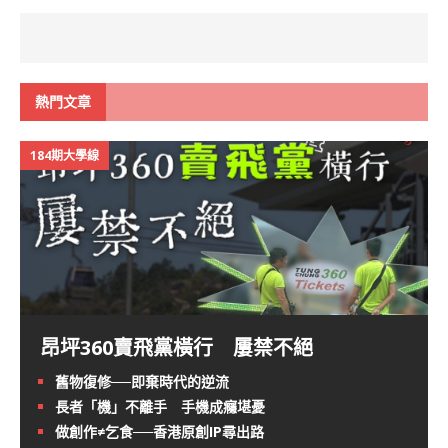
熱門文章
184期大學線
昂坪360賣飛黨橫行 屢禁不絕
舊物復修──即棄時代的逆流
長者「機」不離手 手機成癮堪憂
做創作≠乞食──香港原創IP尋出路