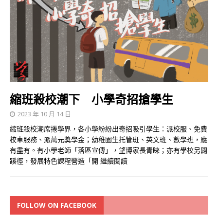
縮班殺校潮下 小學奇招搶學生
2023 年 10 月 14 日
縮班殺校潮席捲學界，各小學紛紛出奇招吸引學生：派校服、免費
校車服務、派萬元獎學金；幼稚園生托管班、英文班、數學班，應
有盡有。有小學老師「落區宣傳」，望博家長青睞；亦有學校另闢
蹊徑，發展特色課程營造「開
繼續閱讀
FOLLOW ON FACEBOOK