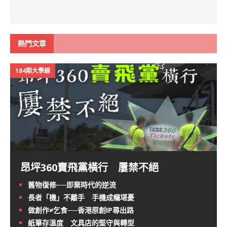
熱門文章
184期大學線
昂坪360賣飛黨橫行 屢禁不絕
舊物復修──即棄時代的逆流
長者「機」不離手 手機成癮堪憂
做創作≠乞食──香港原創IP尋出路
紙筆存溫度 文具店的堅守與轉型