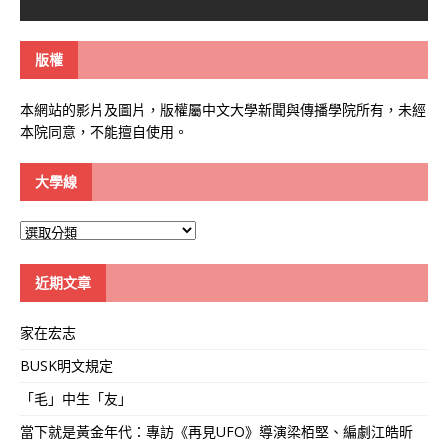
版權
本網站的影片及圖片，版權屬中文大學新聞與傳播學院所有，未經
本院同意，不能擅自使用。
大學線
大
學
線
近期文章
家在宏志
BUSK明文規定
「毛」中生「友」
當下就是黃金年代：專訪《再見UFO》導演梁栢堅、編劇江皓昕