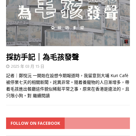
採訪手記｜為毛孩發聲
2025 年 03 月 15 日
記者｜鄭悅沅 一開始在設想今期報道時，我留意到大埔 Kuri Café
被停業七天的相關新聞，詫異非常。隨着養寵物的人日漸增多，帶
着毛孩進出餐廳這件貌似稀鬆平常之事，原來在香港是違法的，且
只限小狗。對
繼續閱讀
FOLLOW ON FACEBOOK