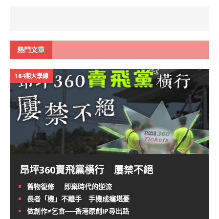
熱門文章
184期大學線
昂坪360賣飛黨橫行 屢禁不絕
舊物復修──即棄時代的逆流
長者「機」不離手 手機成癮堪憂
做創作≠乞食──香港原創IP尋出路