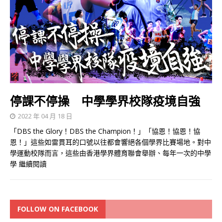
停課不停操 中學學界校隊疫境自強
2022 年 04 月 18 日
「DBS the Glory！DBS the Champion！」「協恩！協恩！協
恩！」這些如雷貫耳的口號以往都會響絕各個學界比賽場地。對中
學運動校隊而言，這些由香港學界體育聯會舉辦、每年一次的中學
學
繼續閱讀
FOLLOW ON FACEBOOK