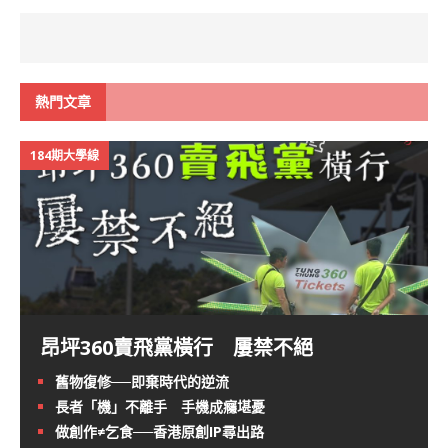
熱門文章
184期大學線
昂坪360賣飛黨橫行 屢禁不絕
舊物復修──即棄時代的逆流
長者「機」不離手 手機成癮堪憂
做創作≠乞食──香港原創IP尋出路