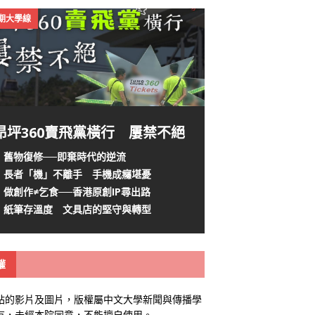
4期大學線
昂坪360賣飛黨橫行 屢禁不絕
舊物復修──即棄時代的逆流
長者「機」不離手 手機成癮堪憂
做創作≠乞食──香港原創IP尋出路
紙筆存溫度 文具店的堅守與轉型
權
站的影片及圖片，版權屬中文大學新聞與傳播學
有，未經本院同意，不能擅自使用。