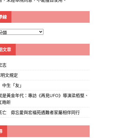
學線
期文章
宏志
K明文規定
」中生「友」
就是黃金年代：專訪《再見UFO》導演梁栢堅、
江皓昕
死亡 毋忘愛與宏福苑遇難者家屬相伴同行
尋