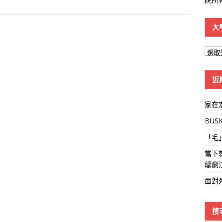
大
大
學
線
近
家在
BUS
「毛
當下
編劇
面對
搜