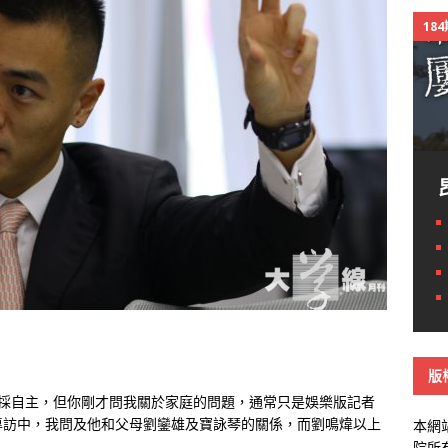
18
版
編採自主，但你剛才問我關於家庭的問題，通常只是娛樂版記者
專訪中，我問及他和父母劉鑾雄及寶詠琴的關係，而劉鳴煒以上
本網
院所