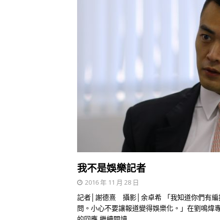
我不是娛樂記者
2016 年 11 月 28 日
記者│謝德熹 攝影│余卓希 「我知道你們有
問。小心不要讓報道變得娛樂化。」在劉鳴煒
的回應
繼續閱讀