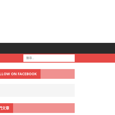
LLOW ON FACEBOOK
門文章