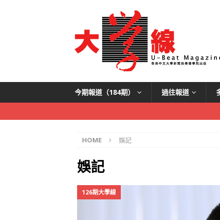
今期報道（184期）
過往報道
HOME
娛記
娛記
126期大學線