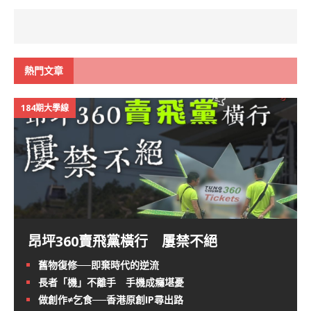
熱門文章
184期大學線
昂坪360賣飛黨橫行 屢禁不絕
舊物復修──即棄時代的逆流
長者「機」不離手 手機成癮堪憂
做創作≠乞食──香港原創IP尋出路