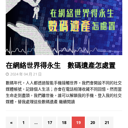
在網絡世界得永生 數碼遺產怎處置
2024 年 04 月 21 日
數碼年代，人人都透過智能手機接觸世界。我們會開設不同的社交
媒體帳號，記錄個人生活；亦會在電話相簿收藏不同回憶。然而當
生命走到盡頭，我們離世後，誰可以解鎖我的手機、登入我的社交
媒體，替我處理這些數碼遺產
繼續閱讀
«
1
...
17
18
19
20
21