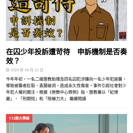
在囚少年投訴遭苛待 申訴機制是否奏
效？
2024 年 04 月 22 日
今年年初，一名二級懲教助理及四名囚犯涉嫌向一名少年犯施襲，
導致被襲者肛裂，直腸破洞，造成永久性傷害。事件引起社會對少
年犯人權的關注。根據《勞教中心條例》指，懲教署以「紀律
嚴」、「刑期短」和「阻嚇力大」
繼續閱讀
172期大學線