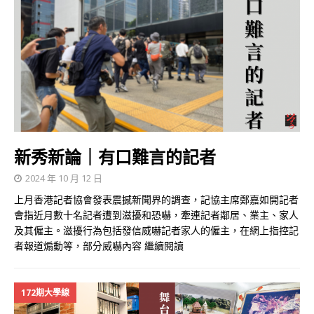
新秀新論｜有口難言的記者
2024 年 10 月 12 日
上月香港記者協會發表震撼新聞界的調查，記協主席鄭嘉如開記者
會指近月數十名記者遭到滋擾和恐嚇，牽連記者鄰居、業主、家人
及其僱主。滋擾行為包括發信威嚇記者家人的僱主，在網上指控記
者報道煽動等，部分威嚇內容
繼續閱讀
172期大學線