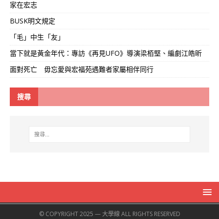
家在宏志
BUSK明文規定
「毛」中生「友」
當下就是黃金年代：專訪《再見UFO》導演梁栢堅、編劇江皓昕
面對死亡 毋忘愛與宏福苑遇難者家屬相伴同行
搜尋
© COPYRIGHT 2025 — 大學線 ALL RIGHTS RESERVED