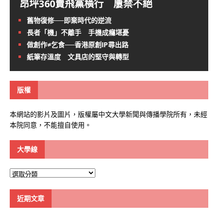
昂坪360賣飛黨橫行 屢禁不絕
舊物復修──即棄時代的逆流
長者「機」不離手 手機成癮堪憂
做創作≠乞食──香港原創IP尋出路
紙筆存溫度 文具店的堅守與轉型
版權
本網站的影片及圖片，版權屬中文大學新聞與傳播學院所有，未經
本院同意，不能擅自使用。
大學線
大
學
線
近期文章