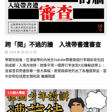
跨「閱」不過的牆 入境帶書遭審查
2024 年 04 月 22 日
學期完結後，在港留學的內地生Natalie帶著兩個行李箱和背包回
到成都。入境內地時，她像平常一樣將行李放到X光機輸送帶上，
並留意到旁邊掛着一張大橫幅，密密麻麻地列出了各種違禁品，當
中註明包括歷史類和政
繼續閱讀
172期大學線