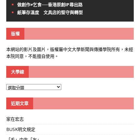
做創作≠乞食──香港原創IP尋出路
紙筆存溫度 文具店的堅守與轉型
版權
本網站的影片及圖片，版權屬中文大學新聞與傳播學院所有，未經
本院同意，不能擅自使用。
大學線
大
學
線
近期文章
家在宏志
BUSK明文規定
「毛」中生「友」