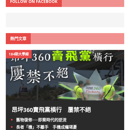
FOLLOW ON FACEBOOK
熱門文章
184期大學線
昂坪360賣飛黨橫行 屢禁不絕
舊物復修──即棄時代的逆流
長者「機」不離手 手機成癮堪憂