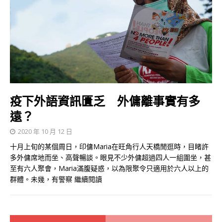
疫下外語資訊匱乏 外傭離事實有多
遠？
2020 年 10 月 12 日
十月上旬的某個周日，印傭Maria在旺角行人天橋閒逛時，目睹許
多外傭席地而坐、高聲暢談。眼見不少外傭超過四人一組圍坐，甚
至有六人聚會，Maria滿腹疑惑，以為限聚令只適用於六人以上的
群體。未幾，有警察
繼續閱讀