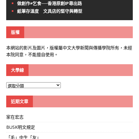
做創作≠乞食──香港原創IP尋出路
紙筆存溫度 文具店的堅守與轉型
版權
本網站的影片及圖片，版權屬中文大學新聞與傳播學院所有，未經
本院同意，不能擅自使用。
大學線
大
學
線
近期文章
家在宏志
BUSK明文規定
「毛」中生「友」