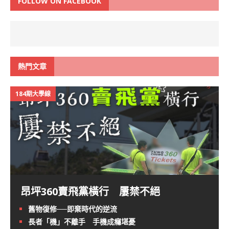
FOLLOW ON FACEBOOK
熱門文章
184期大學線
昂坪360賣飛黨橫行 屢禁不絕
舊物復修──即棄時代的逆流
長者「機」不離手 手機成癮堪憂