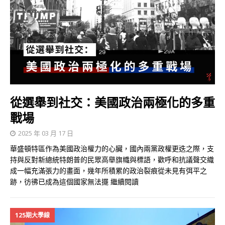
從選舉到社交：美國政治兩極化的多重
戰場
2025 年 03 月 17 日
華盛頓特區作為美國政治權力的心臟，國內兩黨政權更迭之際，支
持與反對新總統特朗普的民眾高舉旗幟與標語，歡呼和抗議聲交織
成一幅充滿張力的畫面，幾年所積累的政治裂痕從未見有弭平之
跡，彷彿已成為這個國家無法擺
繼續閱讀
125期大學線