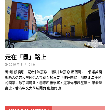
走在「墨」路上
2016 年 11 月 01 日
編輯│段曉彤 記者│陳嘉詠 攝影│陳嘉詠 墨西哥，一個讓美國
總統大選共和黨候選人特朗普揚言要「建造圍牆、阻擋非法移民」
的國家，除了塔可餅、毒販和槍擊案，還讓你想起甚麼﹖ 筆者陳
嘉詠，香港中文大學新聞與
繼續閱讀