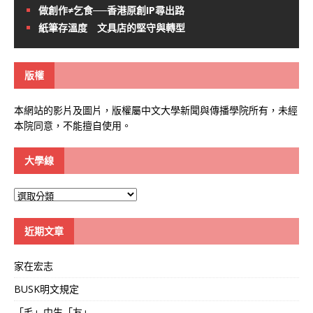
做創作≠乞食──香港原創IP尋出路
紙筆存溫度 文具店的堅守與轉型
版權
本網站的影片及圖片，版權屬中文大學新聞與傳播學院所有，未經
本院同意，不能擅自使用。
大學線
大
學
線
近期文章
家在宏志
BUSK明文規定
「毛」中生「友」