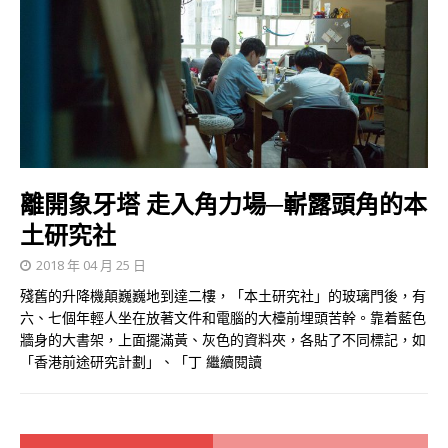
離開象牙塔 走入角力場─嶄露頭角的本
土研究社
2018 年 04 月 25 日
殘舊的升降機顛巍巍地到達二樓，「本土研究社」的玻璃門後，有
六、七個年輕人坐在放著文件和電腦的大檯前埋頭苦幹。靠着藍色
牆身的大書架，上面擺滿黃、灰色的資料夾，各貼了不同標記，如
「香港前途研究計劃」、「丁
繼續閱讀