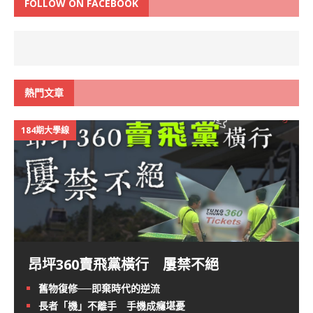
FOLLOW ON FACEBOOK
熱門文章
184期大學線
昂坪360賣飛黨橫行 屢禁不絕
舊物復修──即棄時代的逆流
長者「機」不離手 手機成癮堪憂