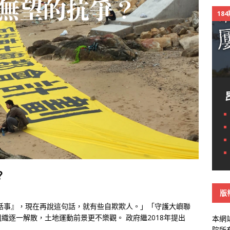
18
？
版
哋話事』，現在再說這句話，就有些自欺欺人。」「守護大嶼聯
織逐一解散，土地運動前景更不樂觀。 政府繼2018年提出
本網
院所