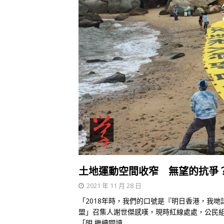
土地運動空間收窄 無望的抗爭
2021 年 11 月 28 日
「2018年時，我們的口號是『明日香港，我
盟」召集人謝世傑感嘆，現時紅線處處，公民組
「明
繼續閱讀