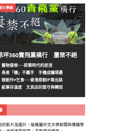
4期大學線
昂坪360賣飛黨橫行 屢禁不絕
舊物復修──即棄時代的逆流
長者「機」不離手 手機成癮堪憂
做創作≠乞食──香港原創IP尋出路
紙筆存溫度 文具店的堅守與轉型
權
站的影片及圖片，版權屬中文大學新聞與傳播學
有，未經本院同意，不能擅自使用。