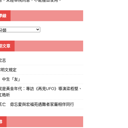
學線
期文章
宏志
K明文規定
」中生「友」
就是黃金年代：專訪《再見UFO》導演梁栢堅、
江皓昕
死亡 毋忘愛與宏福苑遇難者家屬相伴同行
尋