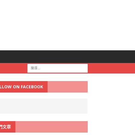
LLOW ON FACEBOOK
門文章