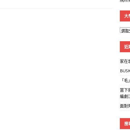
大
大
學
線
近
家在
BUS
「毛
當下
編劇
面對
搜